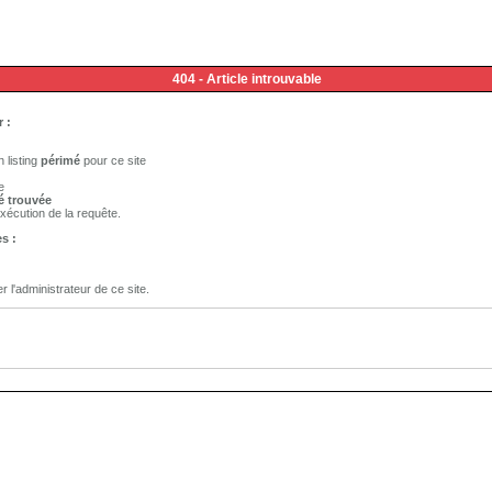
404 - Article introuvable
 :
 listing
périmé
pour ce site
e
é trouvée
xécution de la requête.
s :
er l'administrateur de ce site.